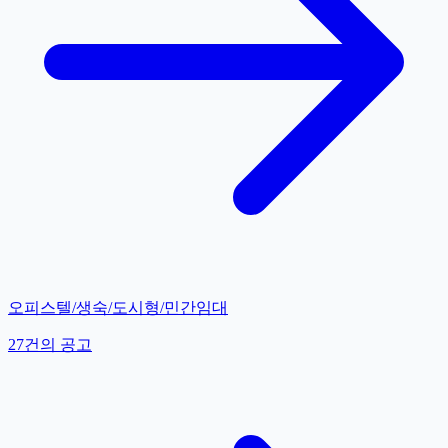
오피스텔/생숙/도시형/민간임대
27
건의 공고