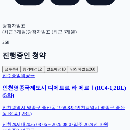
당첨자발표
(최근 3개월)
당첨자발표 (최근 3개월)
268
진행중인 청약
접수중
4
청약예정
12
발표예정
10
당첨자발표
268
접수중
임의공급
인천영종국제도시 디에트르 라 메르Ⅰ(RC4-1,2BL)
(5차)
인천광역시 영종구 중산동 1958-8,9 (인천광역시 영종구 중산
동 RC4-1,2BL)
인천
29
세대
2026-08-06
~
2026-08-07
입주
2029년 10월