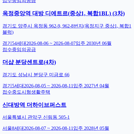
접수중
임의공급
옥정중앙역 대방 디에트르(중상1, 복합1BL) (3차)
경기도 양주시 옥정동 962-9, 962-8번지(옥정지구 중상1, 복합1
블럭)
경기
54
세대
2026-08-06
~
2026-08-07
입주
2030년 06월
접수중
임의공급
더샵 분당센트로(4차)
경기도 성남시 분당구 미금로 66
경기
5
세대
2026-08-05
~
2026-08-11
입주
2027년 04월
접수중
도시형생활주택
신대방역 더하이브퍼스트
서울특별시 관악구 신림동 505-1
서울
8
세대
2026-08-07
~
2026-08-11
입주
2028년 05월