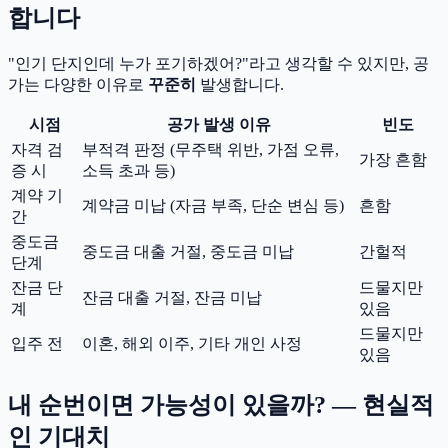
합니다
"인기 단지인데 누가 포기하겠어?"라고 생각할 수 있지만, 공
가는 다양한 이유로
꾸준히
발생합니다.
시점
공가 발생 이유
빈도
자격 검
부적격 판정 (무주택 위반, 가점 오류,
가장 흔함
증 시
소득 초과 등)
계약 기
계약금 미납 (자금 부족, 단순 변심 등)
흔함
간
중도금
중도금 대출 거절, 중도금 미납
간헐적
단계
잔금 단
드물지만
잔금 대출 거절, 잔금 미납
계
있음
드물지만
입주 전
이혼, 해외 이주, 기타 개인 사정
있음
내 순번이면 가능성이 있을까? — 현실적
인 기대치