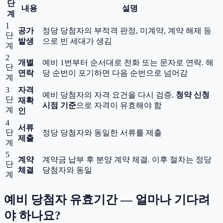
단
내용
설명
계
1
공가
정당 당첨자의 부적격 판정, 미계약, 계약 해제 등
단
발생
으로 빈 세대가 생김
계
2
개별
예비 1번부터 순서대로 전화 또는 문자로 연락. 해
단
연락
당 순번이 포기하면 다음 순번으로 넘어감
계
3
자격
예비 당첨자의 자격 요건을 다시 검증.
청약 신청
단
재확
시점 기준
으로 자격이 유효해야 함
계
인
4
서류
단
정당 당첨자와 동일한 서류를 제출
제출
계
5
계약
계약금 납부 후 분양 계약 체결. 이후 절차는 정당
단
체결
당첨자와 동일
계
예비 당첨자 유효기간 — 얼마나 기다려
야 하나요?