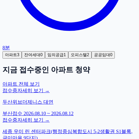
8분
아파트
3
잔여세대
0
임의공급
1
오피스텔
2
공공임대
0
지금 접수중인
아파트
청약
아파트
전체 보기
접수중
자세히 보기 →
두산위브더제니스 대연
부산
접수
2026.08.10 ~ 2026.08.12
접수중
자세히 보기 →
세종 우미 린 센터파크(행정중심복합도시 5-2생활권 S1블록,
글미마을 9단지)