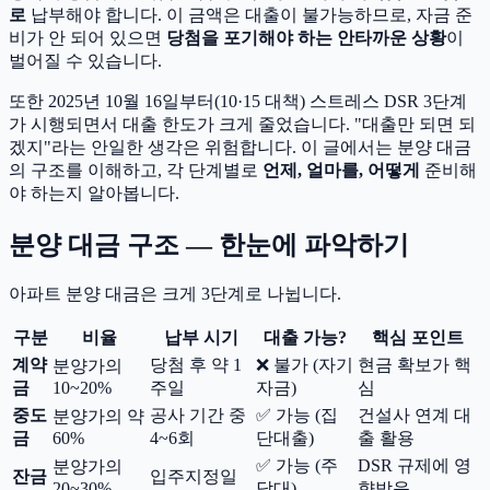
로
납부해야 합니다. 이 금액은 대출이 불가능하므로, 자금 준
비가 안 되어 있으면
당첨을 포기해야 하는 안타까운 상황
이
벌어질 수 있습니다.
또한 2025년 10월 16일부터(10·15 대책) 스트레스 DSR 3단계
가 시행되면서 대출 한도가 크게 줄었습니다. "대출만 되면 되
겠지"라는 안일한 생각은 위험합니다. 이 글에서는 분양 대금
의 구조를 이해하고, 각 단계별로
언제, 얼마를, 어떻게
준비해
야 하는지 알아봅니다.
분양 대금 구조 — 한눈에 파악하기
아파트 분양 대금은 크게 3단계로 나뉩니다.
구분
비율
납부 시기
대출 가능?
핵심 포인트
계약
당첨 후 약 1
❌ 불가 (자기
현금 확보가 핵
분양가의
금
10~20%
주일
자금)
심
중도
공사 기간 중
✅ 가능 (집
건설사 연계 대
분양가의 약
금
60%
4~6회
단대출)
출 활용
✅ 가능 (주
DSR 규제에 영
분양가의
잔금
입주지정일
20~30%
담대)
향받음