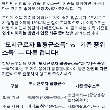
해야만 신청할 수 있습니다. 소득이 기준을 초과하면 아무리
다른 조건이 좋아도 신청 자체가 불가능합니다.
그런데 소득 기준을 이해하는 것이 쉽지 않습니다. "도시근로
자 월평균소득의 130%"라는 말이 구체적으로 내 소득으로는
어떤 의미인지 헷갈리기 때문입니다. 이 글에서는 소득 기준을
쉽게 이해하는 방법
과
입증 서류 준비법
을 알려드립니다.
"도시근로자 월평균소득" vs "기준 중위
소득" — 다른 겁니다!
청약 공고문을 보면
"도시근로자 월평균소득"
과
"기준 중위
소득"
이라는 두 가지 용어가 등장합니다. 이 둘은
완전히 다른
기준
이므로 혼동하지 않도록 주의하세요.
도시근로자 월평균소
구분
기준 중위소득
득
보건복지부 (중앙생활
발표 기관
통계청 (가계동향조사)
보장위원회)
주로 사용되
아파트 청약
(특별공급
기초생활보장, 복지 급