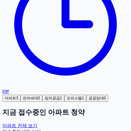
8분
아파트
3
잔여세대
5
임의공급
1
오피스텔
1
공공임대
0
지금 접수중인
아파트
청약
아파트
전체 보기