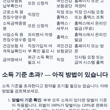
건강보험료
국민건강
홈페이지 또는 고
모든 신청자
납부확인서
보험공단
객센터
근로소득 원
직장 또는
직장 인사팀 요청
직장인
천징수영수증
홈택스
또는 홈택스 조회
소득금액증명
홈택스 /
홈택스에서 온라인
모든 신청자
원
세무서
발급 (무료)
사업소득 원
프리랜서·자영
홈택스에서 온라인
홈택스
천징수영수증
업자
발급
건강보험 자
직장가입자 여
국민건강
홈페이지 또는 방
격득실확인서
부 확인 필요 시
보험공단
문
최근 소득 확인
인사팀 요청 또는
급여명세서
직장
필요 시
급여 시스템 출력
소득 기준 초과? — 아직 방법이 있습니다
소득 기준을 초과한다고 청약을 포기할 필요는 없습니다. 아래
방법을 검토해보세요.
맞벌이 기준 확인
: 부부 모두 소득이 있다면 맞벌이 기준
이 적용됩니다. 외벌이 100%가 맞벌이는 120%로 완화되